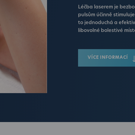
Léčba laserem je bezbol
pulsům účinně stimuluje
to jednoduchá a efektivn
libovolné bolestivé míst
VÍCE INFORMACÍ