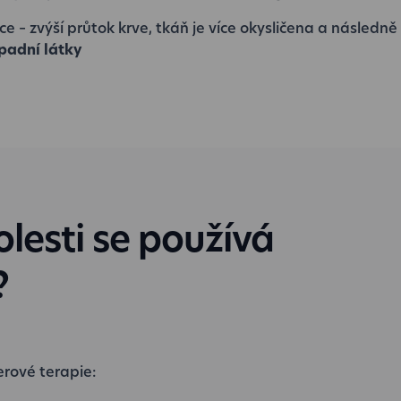
e – zvýší průtok krve, tkáň je více okysličena a následně
padní látky
olesti se používá
?
erové terapie: