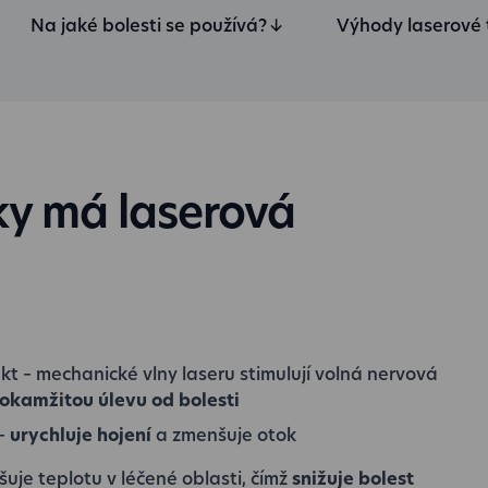
Na jaké bolesti se používá?
↓
Výhody laserové 
ky má laserová
t – mechanické vlny laseru stimulují volná nervová
okamžitou úlevu od bolesti
 –
urychluje hojení
a zmenšuje otok
šuje teplotu v léčené oblasti, čímž
snižuje bolest