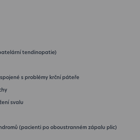
atelární tendinopatie)
í spojené s problémy krční páteře
achy
žení svalu
yndromů (pacienti po oboustranném zápalu plic)