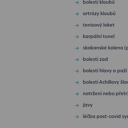
bolesti kloubů
artrózy kloubů
tenisový loket
karpální tunel
skokanské koleno (p
bolesti zad
bolesti hlavy a paž
bolesti Achillovy šl
natržení nebo přetr
jizvy
léčba post-covid s