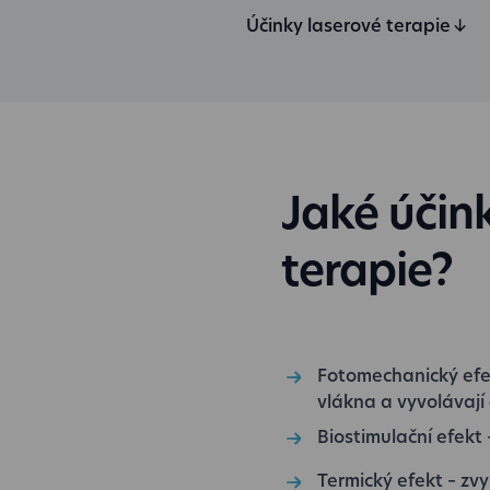
Účinky laserové terapie
↓
Jaké účin
terapie?
Fotomechanický efek
vlákna a vyvolávají
Biostimulační efekt
Termický efekt – zvy