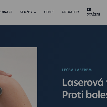
KE
RDINACE
SLUŽBY
CENÍK
AKTUALITY
STAŽENÍ
LÉČBA LASEREM
Laserová 
Proti bol