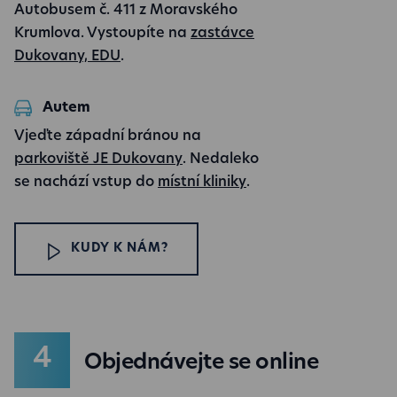
Autobusem č. 411 z Moravského
Krumlova. Vystoupíte na
zastávce
Dukovany, EDU
.
Autem
Vjeďte západní bránou na
parkoviště JE Dukovany
. Nedaleko
se nachází vstup do
místní kliniky
.
KUDY K NÁM?
Objednávejte se online