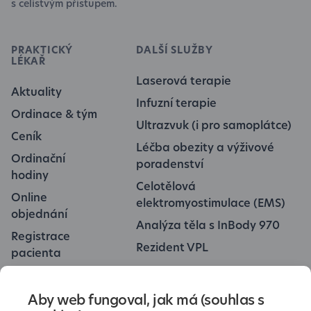
s celistvým přístupem.
PRAKTICKÝ
DALŠÍ SLUŽBY
LÉKAŘ
Laserová terapie
Aktuality
Infuzní terapie
Ordinace & tým
Ultrazvuk (i pro samoplátce)
Ceník
Léčba obezity a výživové
Ordinační
poradenství
hodiny
Celotělová
Online
elektromyostimulace (EMS)
objednání
Analýza těla s InBody 970
Registrace
Rezident VPL
pacienta
Ke stažení
Kontakt
Aby web fungoval, jak má (souhlas s