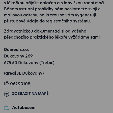
s lékařkou přijďte nalačno a s lahvičkou ranní moči.
Během vstupní prohlídky nám poskytnete svoji e-
mailovou adresu, na kterou se vám vygenerují
přístupové údaje do registračního systému.
Zdravotnickou dokumentaci si od vašeho
předchozího praktického lékaře vyžádáme sami.
Dümed s.r.o.
Dukovany 269,
675 50 Dukovany (Třebíč)
(areál JE Dukovany)
IČ: 06290108
ZOBRAZIT NA MAPĚ
Autobusem